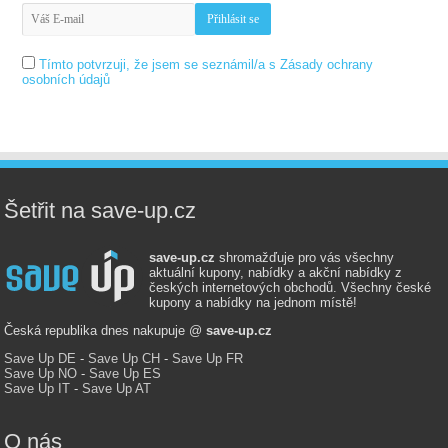
Tímto potvrzuji, že jsem se seznámil/a s Zásady ochrany
osobních údajů
Šetřit na save-up.cz
save-up.cz
shromažďuje pro vás všechny
aktuální kupony, nabídky a akční nabídky z
českých internetových obchodů. Všechny české
kupony a nabídky na jednom místě!
Česká republika dnes nakupuje @
save-up.cz
Save Up DE
-
Save Up CH
-
Save Up FR
Save Up NO
-
Save Up ES
Save Up IT
-
Save Up AT
O nás