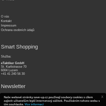
O nás
Kontakt
Impressum
Ochrana osobních údajů
Smart Shopping
Služba
:
eTaktiker GmbH
St. Karlistrasse 70
6004 Luzern
+41 41 240 56 30
Newsletter
X
Naše webové stránky save-up.cz používají soubory cookies s cílem
zajistit uživatelům lepší internetový zážitek. Používáním tohoto webu s
tím souhlasíte.
Více informací