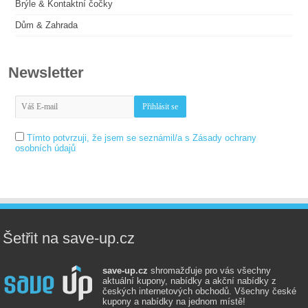
Brýle & Kontaktní čočky
Dům & Zahrada
Newsletter
Tímto potvrzuji, že jsem se seznámil/a s Zásady ochrany
osobních údajů
Šetřit na save-up.cz
save-up.cz
shromažďuje pro vás všechny
aktuální kupony, nabídky a akční nabídky z
českých internetových obchodů. Všechny české
kupony a nabídky na jednom místě!