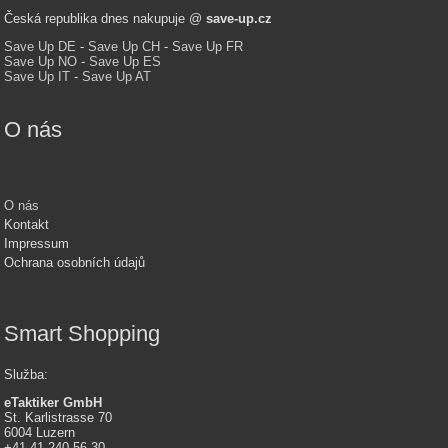
Česká republika dnes nakupuje @
save-up.cz
Save Up DE
-
Save Up CH
-
Save Up FR
Save Up NO
-
Save Up ES
Save Up IT
-
Save Up AT
O nás
O nás
Kontakt
Impressum
Ochrana osobních údajů
Smart Shopping
Služba
:
eTaktiker GmbH
St. Karlistrasse 70
6004 Luzern
+41 41 240 56 30