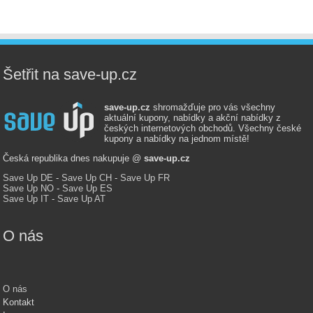
Šetřit na save-up.cz
save-up.cz
shromažďuje pro vás všechny
aktuální kupony, nabídky a akční nabídky z
českých internetových obchodů. Všechny české
kupony a nabídky na jednom místě!
Česká republika dnes nakupuje @
save-up.cz
Save Up DE
-
Save Up CH
-
Save Up FR
Save Up NO
-
Save Up ES
Save Up IT
-
Save Up AT
O nás
O nás
Kontakt