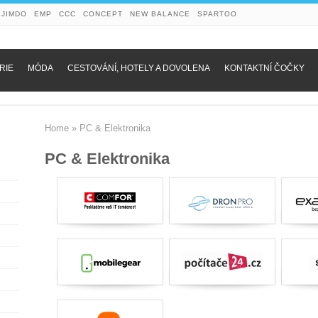
JIMDO
EMP
CCC
CONCEPT
NEW BALANCE
SPARTOO
RIE
MÓDA
CESTOVÁNÍ, HOTELY A DOVOLENA
KONTAKTNÍ ČOČKY
Home
»
PC & Elektronika
PC & Elektronika