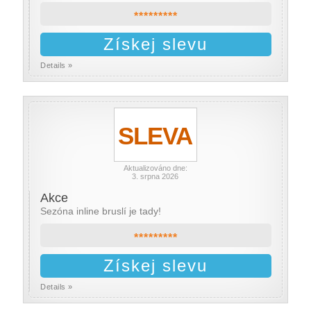
*********
Získej slevu
Details »
SLEVA
Aktualizováno dne:
3. srpna 2026
Akce
Sezóna inline bruslí je tady!
*********
Získej slevu
Details »