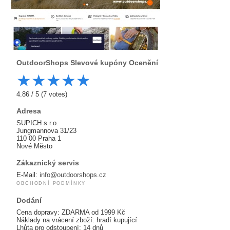
OutdoorShops
Slevové kupóny Ocenění
★
★
★
★
★
4.86
/
5
(
7
votes)
Adresa
SUPICH s.r.o.
Jungmannova 31/23
110 00 Praha 1
Nové Město
Zákaznický servis
E-Mail:
info@outdoorshops.cz
OBCHODNÍ PODMÍNKY
Dodání
Cena dopravy: ZDARMA od 1999 Kč
Náklady na vrácení zboží: hradí kupující
Lhůta pro odstoupení: 14 dnů