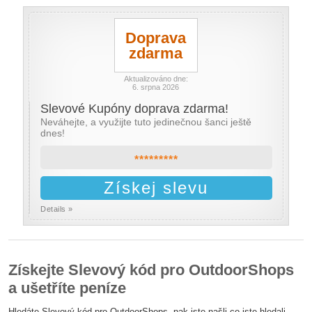
Doprava
zdarma
Aktualizováno dne:
6. srpna 2026
Slevové Kupóny doprava zdarma!
Neváhejte, a využijte tuto jedinečnou šanci ještě
dnes!
*********
Získej slevu
Details »
Získejte Slevový kód pro OutdoorShops
a ušetříte peníze
Hledáte Slevový kód pro OutdoorShops, pak jste našli co jste hledali.