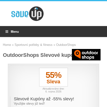
Menu
Home
»
Sportovní potřeby & fitness
»
OutdoorShops
OutdoorShops Slevové kupóny
55%
Sleva
Aktualizováno dne:
6. srpna 2026
Slevové Kupóny až -55% slevy!
Využijte slevy již teď!