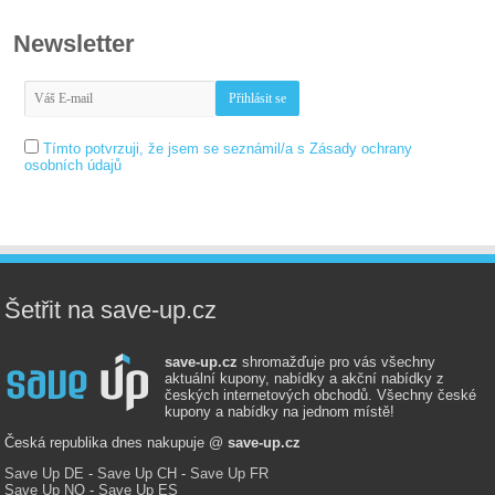
Newsletter
Tímto potvrzuji, že jsem se seznámil/a s Zásady ochrany
osobních údajů
Šetřit na save-up.cz
save-up.cz
shromažďuje pro vás všechny
aktuální kupony, nabídky a akční nabídky z
českých internetových obchodů. Všechny české
kupony a nabídky na jednom místě!
Česká republika dnes nakupuje @
save-up.cz
Save Up DE
-
Save Up CH
-
Save Up FR
Save Up NO
-
Save Up ES