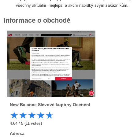
všechny aktuální , nejlepší a akční nabídky svým zákazníkům.
Informace o obchodě
New Balance
Slevové kupóny Ocenění
★
★
★
★
★
4.64
/
5
(
11
votes)
Adresa