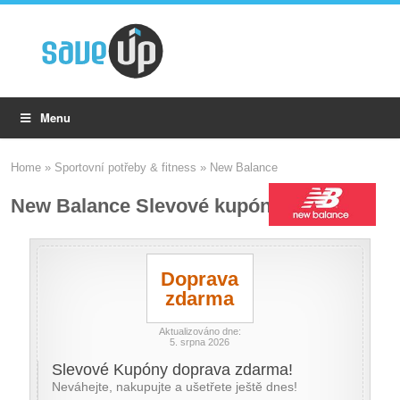
Menu
Home
»
Sportovní potřeby & fitness
»
New Balance
New Balance Slevové kupóny
Doprava
zdarma
Aktualizováno dne:
5. srpna 2026
Slevové Kupóny doprava zdarma!
Neváhejte, nakupujte a ušetřete ještě dnes!