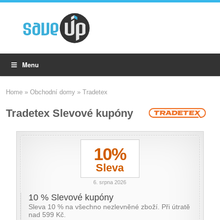
Menu
Home
»
Obchodní domy
»
Tradetex
Tradetex Slevové kupóny
10%
Sleva
6. srpna 2026
10 % Slevové kupóny
Sleva 10 % na všechno nezlevněné zboží. Při útratě
nad 599 Kč.