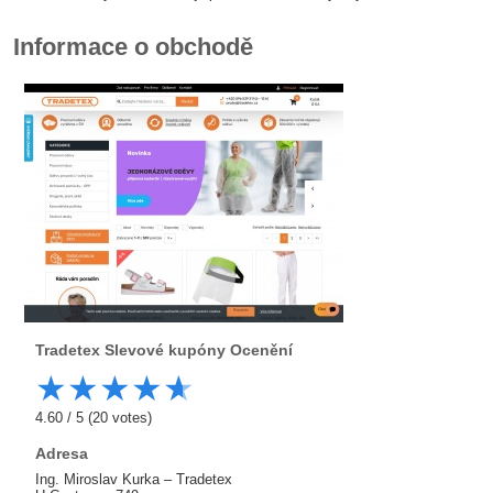
Informace o obchodě
Tradetex
Slevové kupóny Ocenění
★
★
★
★
★
4.60
/
5
(
20
votes)
Adresa
Ing. Miroslav Kurka – Tradetex