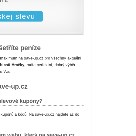
rma
skej slevu
etříte peníze
 maximum na save-up.cz pro všechny aktuální
blasti Hračky
, máte perfektní, dobrý výběr .
ro Vás.
ave-up.cz
slevové kupóny?
 kupónů a kódů. Na save-up.cz najdete až do
ém webu, který na save-up.cz