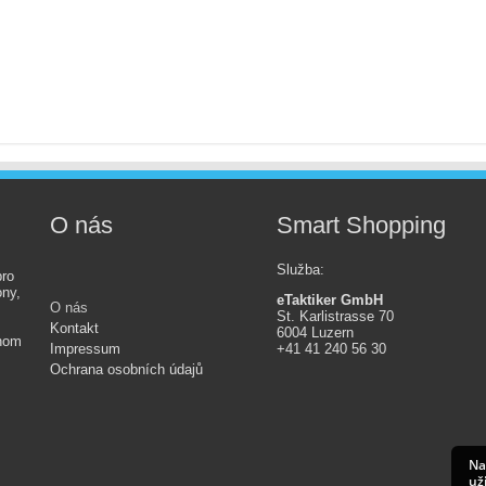
O nás
Smart Shopping
Služba
:
ro
ony,
eTaktiker GmbH
O nás
St. Karlistrasse 70
Kontakt
6004 Luzern
dnom
Impressum
+41 41 240 56 30
Ochrana osobních údajů
Na
už