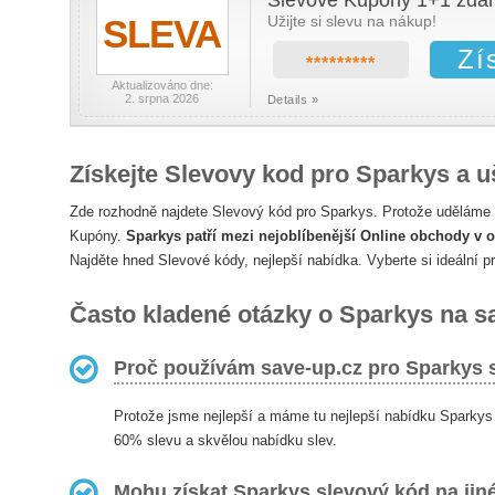
Slevové Kupóny 1+1 zda
SLEVA
Užijte si slevu na nákup!
Zí
*********
Aktualizováno dne:
2. srpna 2026
Details »
Získejte Slevovy kod pro Sparkys a uš
Zde rozhodně najdete Slevový kód pro Sparkys. Protože uděláme
Kupóny.
Sparkys patří mezi nejoblíbenější Online obchody v o
Najděte hned Slevové kódy, nejlepší nabídka. Vyberte si ideální p
Často kladené otázky o Sparkys na s
Proč používám save-up.cz pro Sparkys 
Protože jsme nejlepší a máme tu nejlepší nabídku Sparkys
60% slevu a skvělou nabídku slev.
Mohu získat Sparkys slevový kód na jin