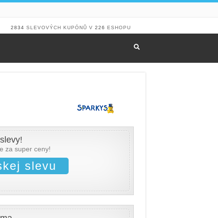
2834
SLEVOVÝCH KUPÓNŮ V
226
ESHOPU
slevy!
te za super ceny!
skej slevu