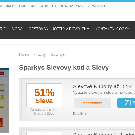
V
JIMDO
EMP
CCC
CONCEPT
NEW BALANCE
SPARTOO
RIE
MÓDA
CESTOVÁNÍ, HOTELY A DOVOLENA
KONTAKTNÍ ČOČKY
Home
»
Hračky
»
Sparkys
Sparkys Slevovy kod a Slevy
Slevové Kupóny až -51% 
51%
Využijte skvělých slev a nakupuj
Sleva
Zí
*********
Aktualizováno dne:
5. srpna 2026
Details »