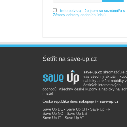
Tímto potvrzuji, že jsem se seznámil/a s
Zásady ochrany osobních údajů
Šetřit na save-up.cz
save-up.cz
shromažďuje p
vás všechny aktuální kup
nabídky a akční nabídky z
českých internetových
obchodů. Všechny české kupony a nabídky na je
místě!
Česká republika dnes nakupuje @
save-up.cz
Save Up DE
-
Save Up CH
-
Save Up FR
Save Up NO
-
Save Up ES
Save Up IT
-
Save Up AT