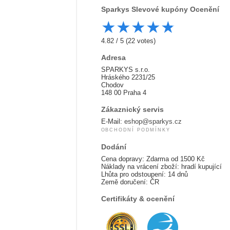
Sparkys
Slevové kupóny Ocenění
★
★
★
★
★
4.82
/
5
(
22
votes)
Adresa
SPARKYS s.r.o.
Hráského 2231/25
Chodov
148 00 Praha 4
Zákaznický servis
E-Mail:
eshop@sparkys.cz
OBCHODNÍ PODMÍNKY
Dodání
Cena dopravy: Zdarma od 1500 Kč
Náklady na vrácení zboží: hradí kupující
Lhůta pro odstoupení: 14 dnů
Země doručení: ČR
Certifikáty & ocenění