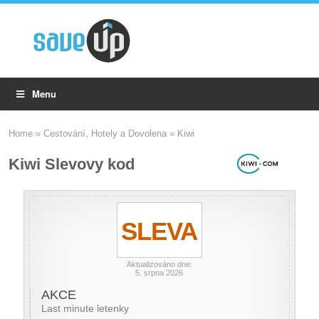
Menu
Home
»
Cestování, Hotely a Dovolena
»
Kiwi
Kiwi Slevovy kod
SLEVA
Aktualizováno dne:
5. srpna 2026
AKCE
Last minute letenky