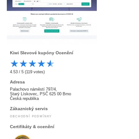
Kiwi
Slevové kupóny Ocenění
★
★
★
★
★
4.53
/
5
(
119
votes)
Adresa
Palachovo náměstí 797/4,
Starý Lískovec, PSČ 625 00 Brno
Česká republika
Zákaznický servis
OBCHODNÍ PODMÍNKY
Certifikáty & ocenění