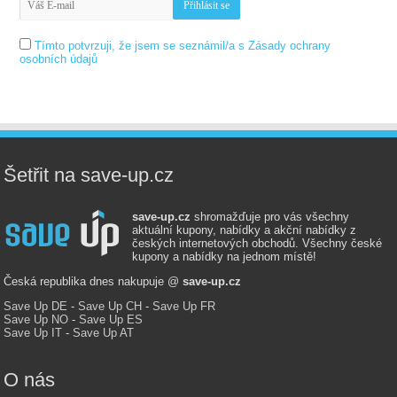
Tímto potvrzuji, že jsem se seznámil/a s Zásady ochrany
osobních údajů
Šetřit na save-up.cz
save-up.cz
shromažďuje pro vás všechny
aktuální kupony, nabídky a akční nabídky z
českých internetových obchodů. Všechny české
kupony a nabídky na jednom místě!
Česká republika dnes nakupuje @
save-up.cz
Save Up DE
-
Save Up CH
-
Save Up FR
Save Up NO
-
Save Up ES
Save Up IT
-
Save Up AT
O nás